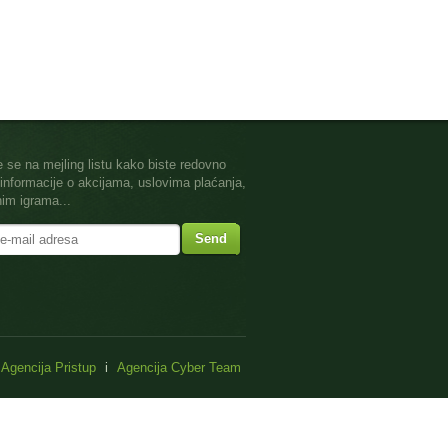
te se na mejling listu kako biste redovno
i informacije o akcijama, uslovima plaćanja,
im igrama...
Send
Agencija Pristup
i
Agencija Cyber Team