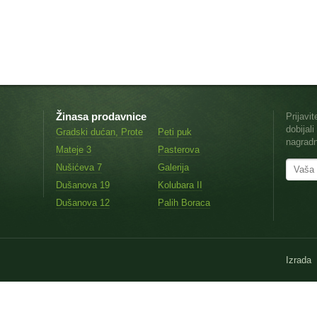
Žinasa prodavnice
Prijavi
dobijal
Gradski dućan, Prote
Peti puk
nagradn
Mateje 3
Pasterova
Nušićeva 7
Galerija
Dušanova 19
Kolubara II
Dušanova 12
Palih Boraca
Izrada