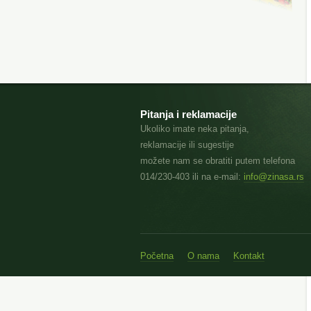
Pitanja i reklamacije
Ukoliko imate neka pitanja,
reklamacije ili sugestije
možete nam se obratiti putem telefona
014/230-403 ili na e-mail:
info@zinasa.rs
Početna
O nama
Kontakt